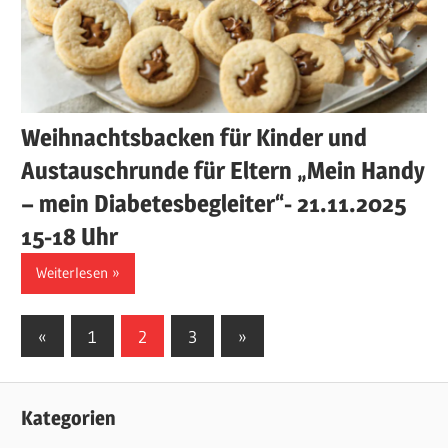
Weihnachtsbacken für Kinder und
Austauschrunde für Eltern „Mein Handy
– mein Diabetesbegleiter“- 21.11.2025
15-18 Uhr
Weiterlesen
Seitennummerierung
Vorherige
Nächste
«
1
2
3
»
Beiträge
Beiträge
der
Beiträge
Kategorien