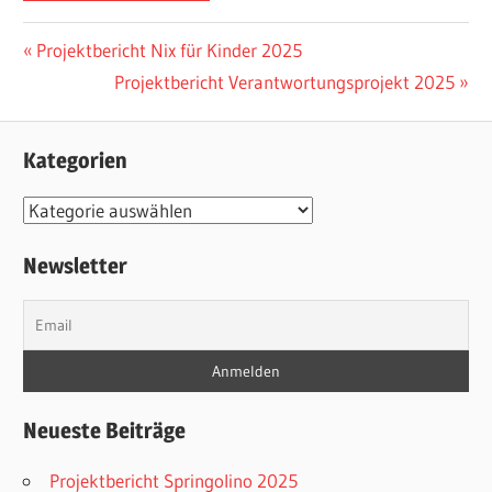
Beitragsnavigation
Vorheriger
Projektbericht Nix für Kinder 2025
Beitrag:
Nächster
Projektbericht Verantwortungsprojekt 2025
Beitrag:
Kategorien
Kategorien
Newsletter
Neueste Beiträge
Projektbericht Springolino 2025