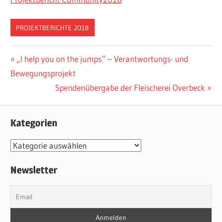
PROJEKTBERICHTE 2018
Beitragsnavigation
Vorheriger
„I help you on the jumps“ – Verantwortungs- und
Beitrag:
Bewegungsprojekt
Nächster
Spendenübergabe der Fleischerei Overbeck
Beitrag:
Kategorien
Kategorien
Newsletter