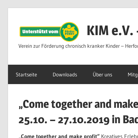
Zum
Inhalt
KIM e.V.
springen
Verein zur Förderung chronisch kranker Kinder – Herfo
Startseite
Downloads
Über uns
Mitg
„Come together and make 
25.10. – 27.10.2019 in Ba
„Come together and make profit“
Kreatives Erleb