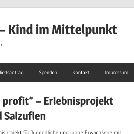
 – Kind im Mittelpunkt
rd
liedsantrag
Spenden
Kontakt
Impressum
profit“ – Erlebnisprojekt
d Salzuflen
nisprojekt für Jugendliche und junge Erwachsene mit