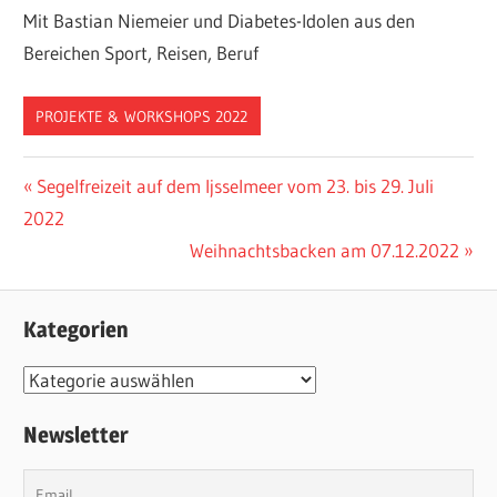
Mit Bastian Niemeier und Diabetes-Idolen aus den
Bereichen Sport, Reisen, Beruf
PROJEKTE & WORKSHOPS 2022
Beitragsnavigation
Vorheriger
Segelfreizeit auf dem Ijsselmeer vom 23. bis 29. Juli
Beitrag:
2022
Nächster
Weihnachtsbacken am 07.12.2022
Beitrag:
Kategorien
Kategorien
Newsletter