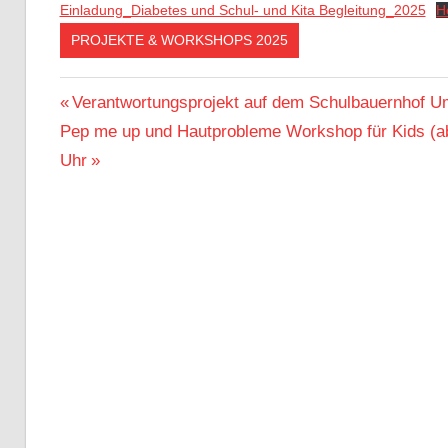
Einladung_Diabetes und Schul- und Kita Begleitung_2025
H
PROJEKTE & WORKSHOPS 2025
Beitragsnavigation
Vorheriger
Verantwortungsprojekt auf dem Schulbauernhof Um
Nächster
Beitrag:
Pep me up und Hautprobleme Workshop für Kids (ab
Beitrag:
Uhr