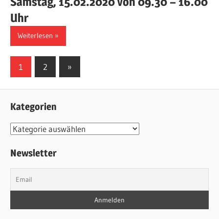
Samstag, 15.02.2020 von 09.30 – 16.00
Uhr
Weiterlesen
Seitennummerierung
Nächste
1
2
»
Beiträge
der
Beiträge
Kategorien
Kategorien
Newsletter